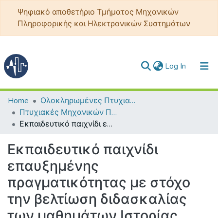
Ψηφιακό αποθετήριο Τμήματος Μηχανικών
Πληροφορικής και Ηλεκτρονικών Συστημάτων
(current)
Log In
Communities & Collections
Home
Ολοκληρωμένες Πτυχιακές - Διπλωματικές
Πτυχιακές Μηχανικών Πληροφορικής ΤΕ
All of DSpace
Εκπαιδευτικό παιχνίδι επαυξημένης πραγματικότητας με στόχο την βελτίωση διδασκαλίας των μαθημάτων Ιστορίας στην ΣΤ΄ Δημοτικού
Statistics
Εκπαιδευτικό παιχνίδι
επαυξημένης
πραγματικότητας με στόχο
την βελτίωση διδασκαλίας
των μαθημάτων Ιστορίας