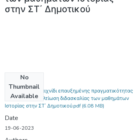
στην ΣΤ΄ Δημοτικού
No
Files
Thumbnail
Εκπαιδευτικό παιχνίδι επαυξημένης πραγματικότητας
Available
με στόχο την βελτίωση διδασκαλίας των μαθημάτων
Ιστορίας στην ΣΤ΄ Δημοτικού.pdf
(6.08 MB)
Date
19-06-2023