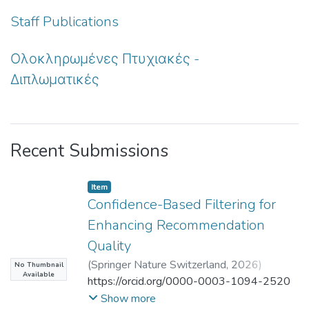
Staff Publications
Ολοκληρωμένες Πτυχιακές -
Διπλωματικές
Recent Submissions
Item
Confidence-Based Filtering for
Enhancing Recommendation
Quality
(
Springer Nature Switzerland
,
2026
)
No Thumbnail
Available
Dionisis Margaris
https://orcid.org/0000-0003-1094-2520
;
Kiriakos Sgardelis
;
Dimitris Spiliotopoulos
;
Costas Vassilakis
;
Show more