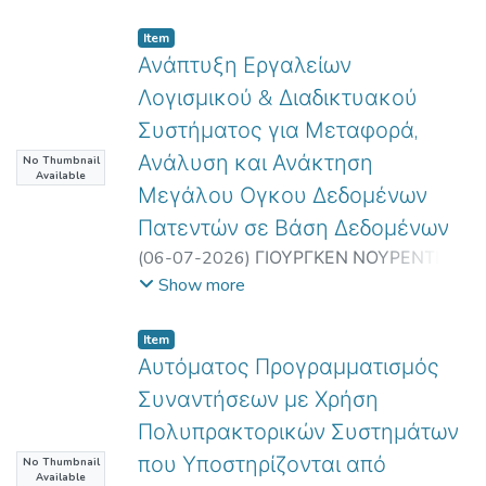
Stefanos Ougiaroglou
Item
Ανάπτυξη Εργαλείων
Λογισμικού & Διαδικτυακού
Συστήματος για Μεταφορά,
Ανάλυση και Ανάκτηση
No Thumbnail
Available
Μεγάλου Ογκου Δεδομένων
Πατεντών σε Βάση Δεδομένων
(
06-07-2026
)
ΓΙΟΥΡΓΚΕΝ ΝΟΥΡΕΝΤΙΝΙ
;
ΜΙΧΑΗΛ ΣΑΛΑΜΠΑΣΗΣ
;
Προπτυχιακό
Show more
Πρόγραμμα Σπουδών
;
Undergraduate
Programme of Studies
Item
Αυτόματος Προγραμματισμός
Συναντήσεων με Χρήση
Πολυπρακτορικών Συστημάτων
που Υποστηρίζονται από
No Thumbnail
Available