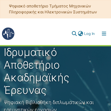
Ψηφιακό αποθετήριο Τμήματος Μηχανικών
Πληροφορικής και Ηλεκτρονικών Συστημάτων
(current)
Log In
Ιδρυματικό
Communities & Collections
All of DSpace
Αποθετήριο
Statistics
Ακαδημαϊκής
Έρευνας
Ψηφιακή Βιβλιοθήκη διπλωματικών και
ερευνητικών εργασιών