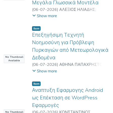
Μεγάλα Γλωσσικά Μοντέλα
(
06-07-2026
)
ΑΛΕΞΙΟΣ ΗΛΙΑΔΗΣ
;
ΕΥΣΤΑΘΙΟΣ ΑΝΤΩΝΙΟΥ
;
Ευφυείς
Show more
Τεχνολογίες Διαδικτύου
;
Intelligent
Internet Technologies
Item
Επεξηγήσιμη Τεχνητή
Νοημοσύνη για Πρόβλεψη
Πυρκαγιών από Μετεωρολογικά
Δεδομένα
No Thumbnail
Available
(
06-07-2026
)
ΑΘΗΝΑ ΠΑΠΑΧΡΗΣΤΟΥ
;
ΚΩΝΣΤΑΝΤΙΝΟΣ ΔΙΑΜΑΝΤΑΡΑΣ
;
Show more
Ευφυείς Τεχνολογίες Διαδικτύου
;
Intelligent Internet Technologies
Item
Αναπτυξη Εφαρμογης Android
ως Επέκταση σε WordPress
Εφαρμογές
(
06-07-2026
)
ΚΩΝΣΤΑΝΤΙΝΟΣ
No Thumbnail