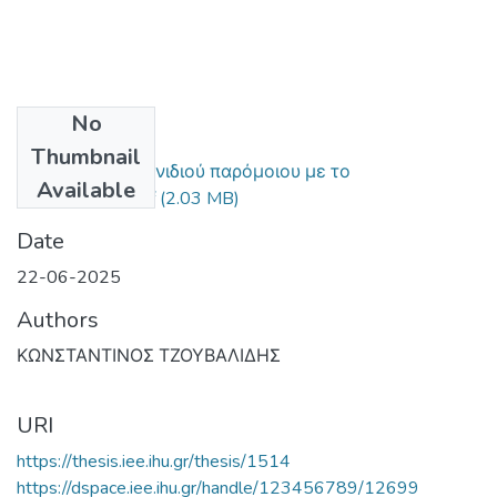
No
Files
Thumbnail
Δημιουργία Παιχνιδιού παρόμοιου με το
Available
Νανόγραμμα.pdf
(2.03 MB)
Date
22-06-2025
Authors
ΚΩΝΣΤΑΝΤΙΝΟΣ ΤΖΟΥΒΑΛΙΔΗΣ
URI
https://thesis.iee.ihu.gr/thesis/1514
https://dspace.iee.ihu.gr/handle/123456789/12699