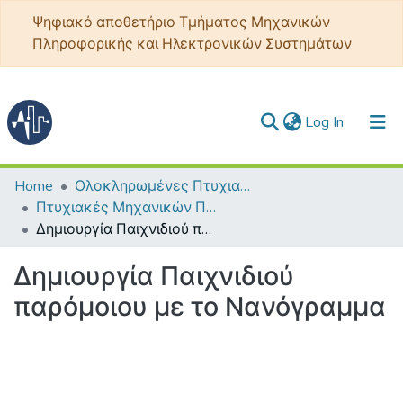
Ψηφιακό αποθετήριο Τμήματος Μηχανικών
Πληροφορικής και Ηλεκτρονικών Συστημάτων
(current)
Log In
Communities & Collections
Home
Ολοκληρωμένες Πτυχιακές - Διπλωματικές
Πτυχιακές Μηχανικών Πληροφορικής ΤΕ
All of DSpace
Δημιουργία Παιχνιδιού παρόμοιου με το Νανόγραμμα
Statistics
Δημιουργία Παιχνιδιού
παρόμοιου με το Νανόγραμμα