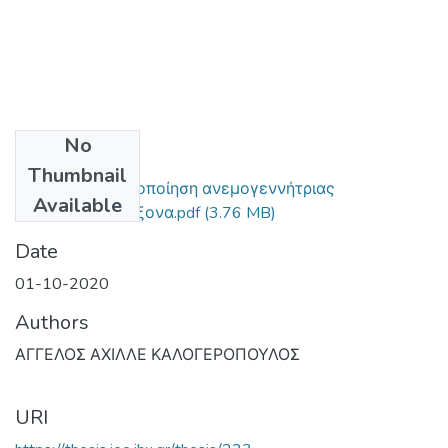
No
Files
Thumbnail
Σχεδίαση και υλοποίηση ανεμογεννήτριας
Available
κατακόρυφου άξονα.pdf
(3.76 MB)
Date
01-10-2020
Authors
ΑΓΓΕΛΟΣ ΑΧΙΛΛΕ ΚΑΛΟΓΕΡΟΠΟΥΛΟΣ
URI