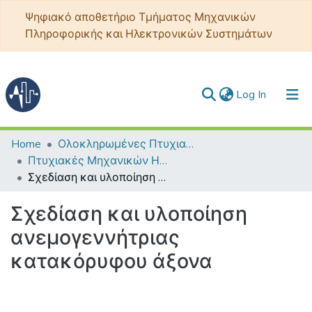
Ψηφιακό αποθετήριο Τμήματος Μηχανικών
Πληροφορικής και Ηλεκτρονικών Συστημάτων
(current)
Log In
Communities & Collections
Home
Ολοκληρωμένες Πτυχιακές - Διπλωματικές
Πτυχιακές Μηχανικών Ηλεκτρονικής ΤΕ
All of DSpace
Σχεδίαση και υλοποίηση ανεμογεννήτριας κατακόρυφου άξονα
Statistics
Σχεδίαση και υλοποίηση
ανεμογεννήτριας
κατακόρυφου άξονα