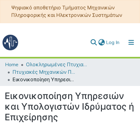
Ψηφιακό αποθετήριο Τμήματος Μηχανικών
Πληροφορικής και Ηλεκτρονικών Συστημάτων
(current)
Log In
Communities & Collections
Home
Ολοκληρωμένες Πτυχιακές - Διπλωματικές
Πτυχιακές Μηχανικών Πληροφορικής ΤΕ
All of DSpace
Εικονικοποίηση Υπηρεσιών και Υπολογιστών Ιδρύματος ή Επιχείρησης
Statistics
Εικονικοποίηση Υπηρεσιών
και Υπολογιστών Ιδρύματος ή
Επιχείρησης