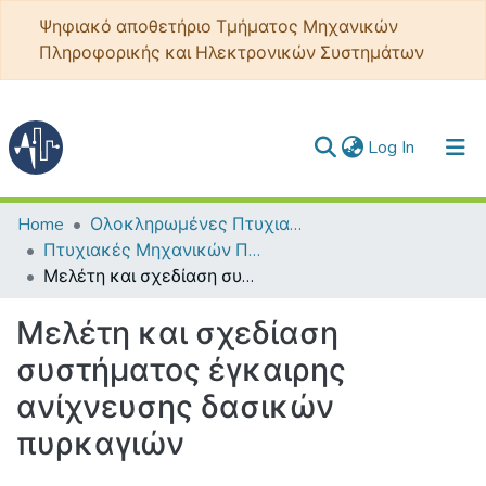
Ψηφιακό αποθετήριο Τμήματος Μηχανικών
Πληροφορικής και Ηλεκτρονικών Συστημάτων
(current)
Log In
Communities & Collections
Home
Ολοκληρωμένες Πτυχιακές - Διπλωματικές
Πτυχιακές Μηχανικών Πληροφορικής ΤΕ
All of DSpace
Μελέτη και σχεδίαση συστήματος έγκαιρης ανίχνευσης δασικών πυρκαγιών
Statistics
Μελέτη και σχεδίαση
συστήματος έγκαιρης
ανίχνευσης δασικών
πυρκαγιών