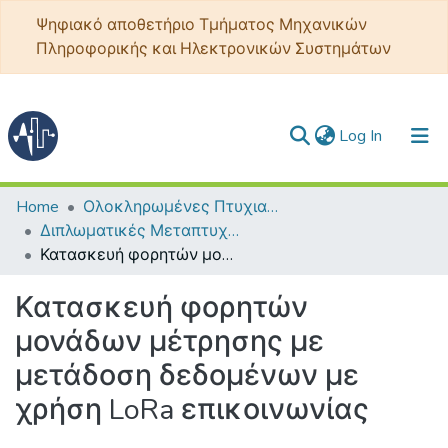
Ψηφιακό αποθετήριο Τμήματος Μηχανικών
Πληροφορικής και Ηλεκτρονικών Συστημάτων
(current)
Log In
Communities & Collections
Home
Ολοκληρωμένες Πτυχιακές - Διπλωματικές
Διπλωματικές Μεταπτυχιακού Εφαρμοσμένα Ηλεκτρονικά Συστήματα
All of DSpace
Κατασκευή φορητών μονάδων μέτρησης με μετάδοση δεδομένων με χρήση LoRa επικοινωνίας
Statistics
Κατασκευή φορητών
μονάδων μέτρησης με
μετάδοση δεδομένων με
χρήση LoRa επικοινωνίας