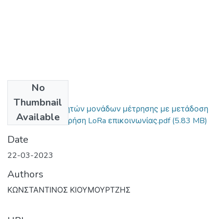
No
Files
Thumbnail
Κατασκευή φορητών μονάδων μέτρησης με μετάδοση
Available
δεδομένων με χρήση LoRa επικοινωνίας.pdf
(5.83 MB)
Date
22-03-2023
Authors
ΚΩΝΣΤΑΝΤΙΝΟΣ ΚΙΟΥΜΟΥΡΤΖΗΣ