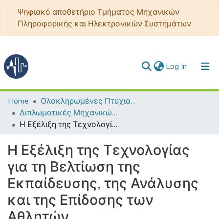
Ψηφιακό αποθετήριο Τμήματος Μηχανικών
Πληροφορικής και Ηλεκτρονικών Συστημάτων
(current)
Log In
Communities & Collections
Home
Ολοκληρωμένες Πτυχιακές - Διπλωματικές
Διπλωματικές Μηχανικών Πληροφορικής και Ηλεκτρονικών Συστημάτων
All of DSpace
Η Εξέλιξη της Τεχνολογίας για τη Βελτίωση της Εκπαίδευσης, της Ανάλυσης και της Επίδοσης των Αθλητών
Statistics
Η Εξέλιξη της Τεχνολογίας
για τη Βελτίωση της
Εκπαίδευσης, της Ανάλυσης
και της Επίδοσης των
Αθλητών