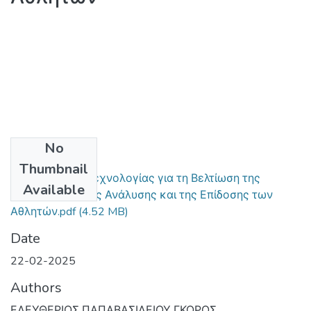
No
Files
Thumbnail
Η Εξέλιξη της Τεχνολογίας για τη Βελτίωση της
Available
Εκπαίδευσης, της Ανάλυσης και της Επίδοσης των
Αθλητών.pdf
(4.52 MB)
Date
22-02-2025
Authors
ΕΛΕΥΘΕΡΙΟΣ ΠΑΠΑΒΑΣΙΛΕΙΟΥ ΓΚΟΡΟΣ