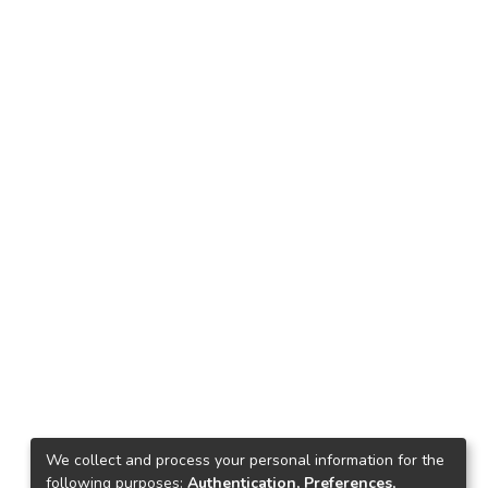
We collect and process your personal information for the
following purposes:
Authentication, Preferences,