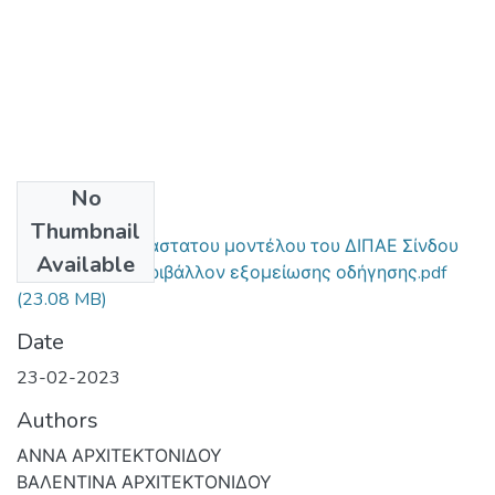
No
Files
Thumbnail
Δημιουργία 3-διάστατου μοντέλου του ΔΙΠΑΕ Σίνδου
Available
για χρήση σε περιβάλλον εξομείωσης οδήγησης.pdf
(23.08 MB)
Date
23-02-2023
Authors
ΑΝΝΑ ΑΡΧΙΤΕΚΤΟΝΙΔΟΥ
ΒΑΛΕΝΤΙΝΑ ΑΡΧΙΤΕΚΤΟΝΙΔΟΥ