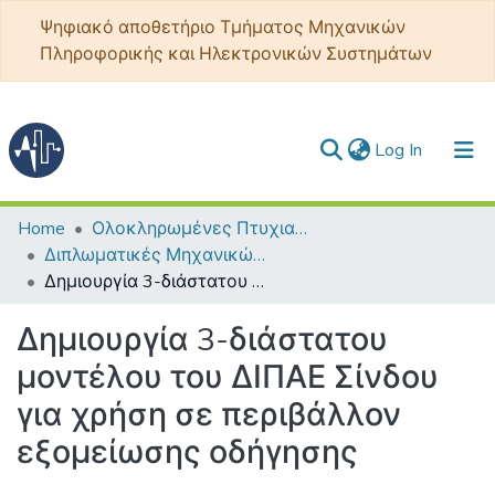
Ψηφιακό αποθετήριο Τμήματος Μηχανικών
Πληροφορικής και Ηλεκτρονικών Συστημάτων
(current)
Log In
Communities & Collections
Home
Ολοκληρωμένες Πτυχιακές - Διπλωματικές
Διπλωματικές Μηχανικών Πληροφορικής και Ηλεκτρονικών Συστημάτων
All of DSpace
Δημιουργία 3-διάστατου μοντέλου του ΔΙΠΑΕ Σίνδου για χρήση σε περιβάλλον εξομείωσης οδήγησης
Statistics
Δημιουργία 3-διάστατου
μοντέλου του ΔΙΠΑΕ Σίνδου
για χρήση σε περιβάλλον
εξομείωσης οδήγησης