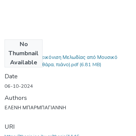
No
Files
Thumbnail
Εξαγωγή και Απεικόνιση Μελωδίας από Μουσικό
Available
Περιεχόμενο (κιθάρα, πιάνο).pdf
(6.81 MB)
Date
06-10-2024
Authors
ΕΛΕΝΗ ΜΠΑΡΜΠΑΓΙΑΝΝΗ
URI