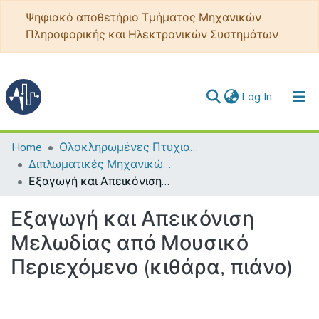
Ψηφιακό αποθετήριο Τμήματος Μηχανικών
Πληροφορικής και Ηλεκτρονικών Συστημάτων
(current)
Log In
Communities & Collections
Home
Ολοκληρωμένες Πτυχιακές - Διπλωματικές
Διπλωματικές Μηχανικών Πληροφορικής και Ηλεκτρονικών Συστημάτων
All of DSpace
Εξαγωγή και Απεικόνιση Μελωδίας από Μουσικό Περιεχόμενο (κιθάρα, πιάνο)
Statistics
Εξαγωγή και Απεικόνιση
Μελωδίας από Μουσικό
Περιεχόμενο (κιθάρα, πιάνο)