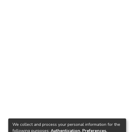
We collect and process your personal information for the
following purposes:
Authentication, Preferences,