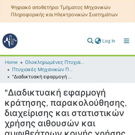
Ψηφιακό αποθετήριο Τμήματος Μηχανικών
Πληροφορικής και Ηλεκτρονικών Συστημάτων
(current)
Log In
Communities & Collections
Home
Ολοκληρωμένες Πτυχιακές - Διπλωματικές
Πτυχιακές Μηχανικών Πληροφορικής ΤΕ
All of DSpace
"Διαδικτυακή εφαρμογή κράτησης, παρακολούθησης, διαχείρισης και στατιστικών χρήσης αιθουσών και αμφιθεάτρων κοινής χρήσης του ΔΙ.ΠΑ.Ε."
Statistics
"Διαδικτυακή εφαρμογή
κράτησης, παρακολούθησης,
διαχείρισης και στατιστικών
χρήσης αιθουσών και
αμφιθεάτρων κοινής χρήσης