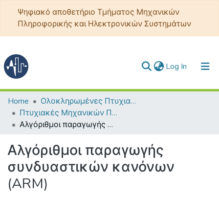
Ψηφιακό αποθετήριο Τμήματος Μηχανικών
Πληροφορικής και Ηλεκτρονικών Συστημάτων
(current)
Log In
Communities & Collections
Home
Ολοκληρωμένες Πτυχιακές - Διπλωματικές
Πτυχιακές Μηχανικών Πληροφορικής ΤΕ
All of DSpace
Αλγόριθμοι παραγωγής συνδυαστικών κανόνων (ARM)
Statistics
Αλγόριθμοι παραγωγής
συνδυαστικών κανόνων
(ARM)