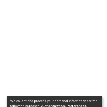
We collect and process your personal information for the
following purposes:
Authentication, Preferences,