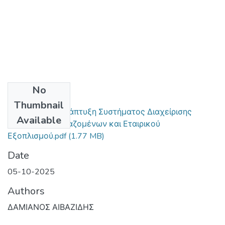
No
Files
Thumbnail
Σχεδίαση και Ανάπτυξη Συστήματος Διαχείρισης
Available
Πρόσβασης Εργαζομένων και Εταιρικού
Εξοπλισμού.pdf
(1.77 MB)
Date
05-10-2025
Authors
ΔΑΜΙΑΝΟΣ ΑΙΒΑΖΙΔΗΣ