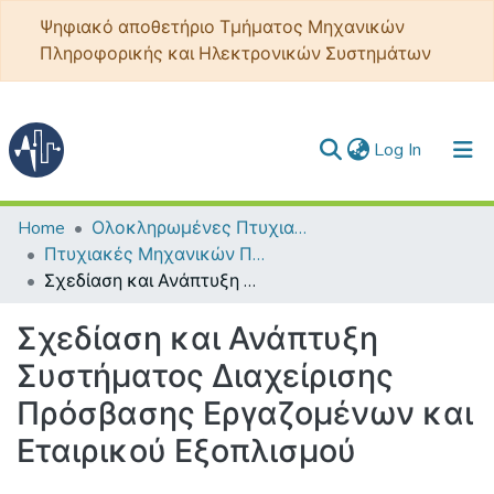
Ψηφιακό αποθετήριο Τμήματος Μηχανικών
Πληροφορικής και Ηλεκτρονικών Συστημάτων
(current)
Log In
Communities & Collections
Home
Ολοκληρωμένες Πτυχιακές - Διπλωματικές
Πτυχιακές Μηχανικών Πληροφορικής ΤΕ
All of DSpace
Σχεδίαση και Ανάπτυξη Συστήματος Διαχείρισης Πρόσβασης Εργαζομένων και Εταιρικού Εξοπλισμού
Statistics
Σχεδίαση και Ανάπτυξη
Συστήματος Διαχείρισης
Πρόσβασης Εργαζομένων και
Εταιρικού Εξοπλισμού